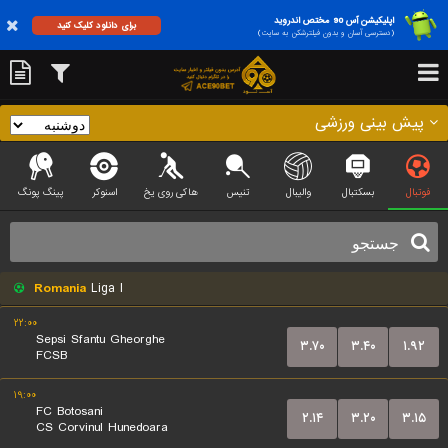
اپلیکیشن آس 90 مختص اندروید
برای دانلود کلیک کنید
(دسترسی آسان و بدون فیلترشکن به سایت)
پیش بینی ورزشی
فوتبال
بسکتبال
والیبال
تنیس
هاکی روی یخ
اسنوکر
پینگ پونگ
Romania
Liga I
۲۲:۰۰
Sepsi Sfantu Gheorghe
۳.۷۰
۳.۴۰
۱.۹۲
FCSB
۱۹:۰۰
FC Botosani
۲.۱۴
۳.۲۰
۳.۱۵
CS Corvinul Hunedoara