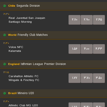
Chile
Segunda Division
۱۹:۳۰
Real Juventud San Joaquin
۲.۷۰
۲.۹۰
۲.۴۵
Santiago Morning
World
Friendly Club Matches
۲۱:۳۰
Volos NFC
۱.۵۶
۴.۰۰
۴.۳۳
Kalamata
England
Isthmian League Premier Division
۲۲:۱۵
Carshalton Athletic FC
۱.۷۷
۳.۷۰
۳.۵۰
Wingate & Finchley FC
Brazil
Mineiro U20
۲۱:۳۰
Athletic Club MG U20