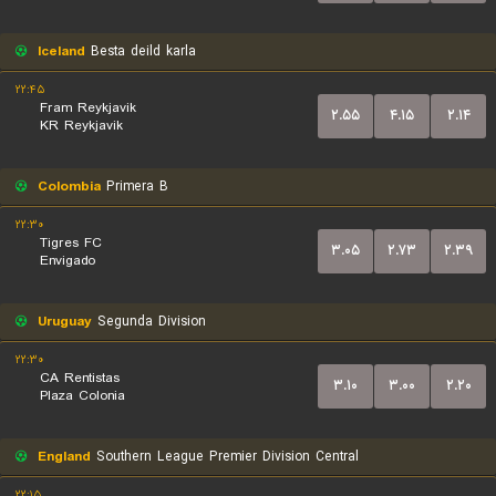
Iceland
Besta deild karla
۲۲:۴۵
Fram Reykjavik
۲.۵۵
۴.۱۵
۲.۱۴
KR Reykjavik
Colombia
Primera B
۲۲:۳۰
Tigres FC
۳.۰۵
۲.۷۳
۲.۳۹
Envigado
Uruguay
Segunda Division
۲۲:۳۰
CA Rentistas
۳.۱۰
۳.۰۰
۲.۲۰
Plaza Colonia
England
Southern League Premier Division Central
۲۲:۱۵